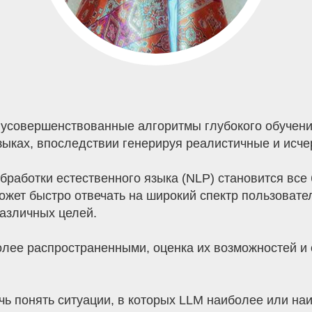
усовершенствованные алгоритмы глубокого обучения
языках, впоследствии генерируя реалистичные и исч
работки естественного языка (NLP) становится все
жет быстро отвечать на широкий спектр пользовател
азличных целей.
олее распространенными, оценка их возможностей и
очь понять ситуации, в которых LLM наиболее или на