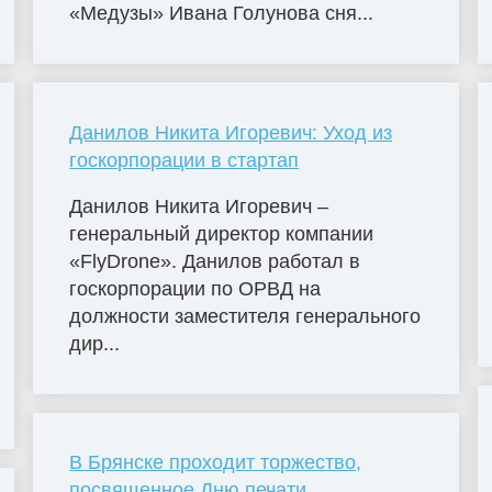
«Медузы» Ивана Голунова сня...
Данилов Никита Игоревич: Уход из
госкорпорации в стартап
Данилов Никита Игоревич –
генеральный директор компании
«FlyDrone». Данилов работал в
госкорпорации по ОРВД на
должности заместителя генерального
дир...
В Брянске проходит торжество,
посвященное Дню печати