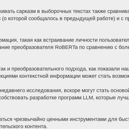
живать сарказм в выборочных текстах также сравнив
 (о которой сообщалось в предыдущей работе) и с 
мация, такая как встраивание личности пользовател
ование преобразователя RoBERTa по сравнению с бо
 так и преобразовательного подхода, как показали н
кциями контекстной информации может стать возмож
 недавнего исследования, вскоре могут стать основ
пособствовать разработке программ LLM, которые луч
заться чрезвычайно ценными инструментами для быс
тельского контента.