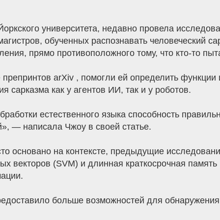
Йоркского университета, недавно провела исследова
агистров, обученных распознавать человеческий сар
ения, прямо противоположного тому, что кто-то пыта
препринтов arXiv , помогли ей определить функции
 сарказма как у агентов ИИ, так и у роботов.
бработки естественного языка способность правиль
», — написала Чжоу в своей статье.
сто основано на контексте, предыдущие исследован
ных векторов (SVM) и длинная краткосрочная память
ации.
редоставило больше возможностей для обнаружения