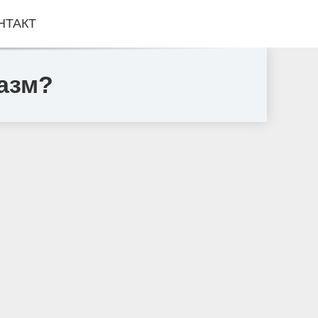
НТАКТ
азм?